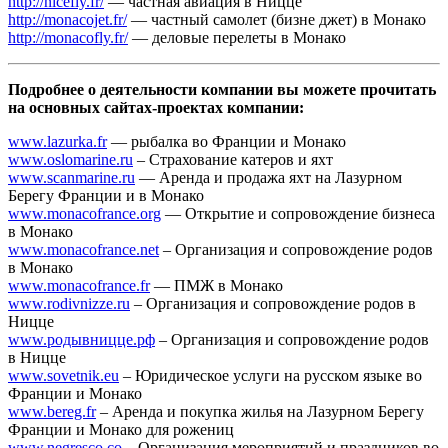
http://nicefly.fr/
— частная авиация в Ницце
http://monacojet.fr/
— частный самолет (бизне джет) в Монако
http://monacofly.fr/
— деловые перелеты в Монако
Подробнее о деятельности компании вы можете прочитать
на основных сайтах-проектах компании:
www.lazurka.fr
— рыбалка во Франции и Монако
www.oslomarine.ru
– Страхование катеров и яхт
www.scanmarine.ru
— Аренда и продажа яхт на Лазурном
Берегу Франции и в Монако
www.monacofrance.org
— Открытие и сопровождение бизнеса
в Монако
www.monacofrance.net
– Организация и сопровождение родов
в Монако
www.monacofrance.fr
— ПМЖ в Монако
www.rodivnizze.ru
– Организация и сопровождение родов в
Ницце
www.родывницце.рф
– Организация и сопровождение родов
в Ницце
www.sovetnik.eu
– Юридическое услуги на русском языке во
Франции и Монако
www.bereg.fr
– Аренда и покупка жилья на Лазурном Берегу
Франции и Монако для рожениц
www.negresco.co
– Организация мероприятий и праздников во