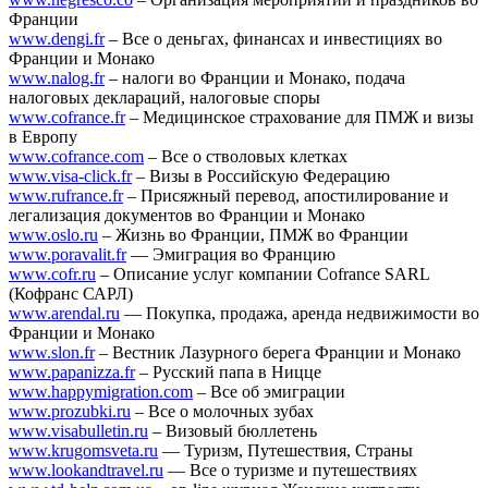
Франции
www.dengi.fr
– Все о деньгах, финансах и инвестициях во
Франции и Монако
www.nalog.fr
– налоги во Франции и Монако, подача
налоговых деклараций, налоговые споры
www.cofrance.fr
– Медицинское страхование для ПМЖ и визы
в Европу
www.cofrance.com
– Все о стволовых клетках
www.visa-click.fr
– Визы в Российскую Федерацию
www.rufrance.fr
– Присяжный перевод, апостилирование и
легализация документов во Франции и Монако
www.oslo.ru
– Жизнь во Франции, ПМЖ во Франции
www.poravalit.fr
— Эмиграция во Францию
www.cofr.ru
– Описание услуг компании Cofrance SARL
(Кофранс САРЛ)
www.arendal.ru
— Покупка, продажа, аренда недвижимости во
Франции и Монако
www.slon.fr
– Вестник Лазурного берега Франции и Монако
www.papanizza.fr
– Русский папа в Ницце
www.happymigration.com
– Все об эмиграции
www.prozubki.ru
– Все о молочных зубах
www.visabulletin.ru
– Визовый бюллетень
www.krugomsveta.ru
— Туризм, Путешествия, Страны
www.lookandtravel.ru
— Все о туризме и путешествиях