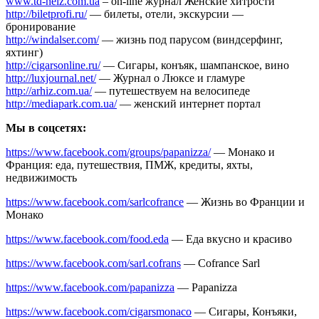
www.td-helz.com.ua
– on-line журнал Женские хитрости
http://biletprofi.ru/
— билеты, отели, экскурсии —
бронирование
http://windalser.com/
— жизнь под парусом (виндсерфинг,
яхтинг)
http://cigarsonline.ru/
— Сигары, конъяк, шампанское, вино
http://luxjournal.net/
— Журнал о Люксе и гламуре
http://arhiz.com.ua/
— путешествуем на велосипеде
http://mediapark.com.ua/
— женский интернет портал
Мы в соцсетях:
https://www.facebook.com/groups/papanizza/
— Монако и
Франция: еда, путешествия, ПМЖ, кредиты, яхты,
недвижимость
https://www.facebook.com/sarlcofrance
— Жизнь во Франции и
Монако
https://www.facebook.com/food.eda
— Еда вкусно и красиво
https://www.facebook.com/sarl.cofrans
— Cofrance Sarl
https://www.facebook.com/papanizza
— Papanizza
https://www.facebook.com/cigarsmonaco
— Сигары, Конъяки,