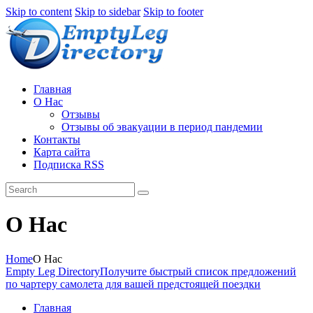
Узнать больше.
Хорошо, спасибо
Skip to content
Skip to sidebar
Skip to footer
Главная
О Нас
Отзывы
Отзывы об эвакуации в период пандемии
Контакты
Карта сайта
Подписка RSS
О Нас
Home
О Нас
Empty Leg Directory
Получите быстрый список предложений
по чартеру самолета для вашей предстоящей поездки
Главная