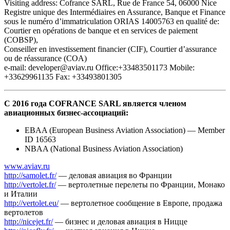
Visiting address: Cofrance SARL, Rue de France 54, 06000 Nice
Registre unique des Intermédiaires en Assurance, Banque et Finance
sous le numéro d’immatriculation ORIAS 14005763 en qualité de:
Courtier en opérations de banque et en services de paiement
(COBSP),
Conseiller en investissement financier (CIF), Courtier d’assurance
ou de réassurance (COA)
e-mail: developer@aviav.ru Office:+33483501173 Mobile:
+33629961135 Fax: +33493801305
С 2016 года COFRANCE SARL является членом
авиационных бизнес-ассоциаций:
EBAA (European Business Aviation Association) — Member
ID 16563
NBAA (National Business Aviation Association)
www.aviav.ru
http://samolet.fr/
— деловая авиация во Франции
http://vertolet.fr/
— вертолетные перелеты по Франции, Монако
и Италии
http://vertolet.eu/
— вертолетное сообщение в Европе, продажа
вертолетов
http://nicejet.fr/
— бизнес и деловая авиация в Ницце