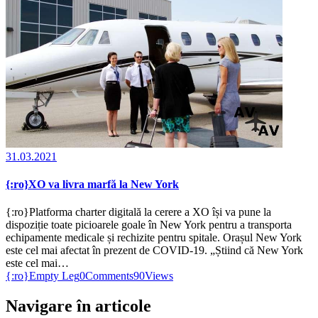
31.03.2021
{:ro}XO va livra marfă la New York
{:ro}Platforma charter digitală la cerere a XO își va pune la
dispoziție toate picioarele goale în New York pentru a transporta
echipamente medicale și rechizite pentru spitale. Orașul New York
este cel mai afectat în prezent de COVID-19. „Știind că New York
este cel mai…
{:ro}Empty Leg
0
Comments
90
Views
Navigare în articole