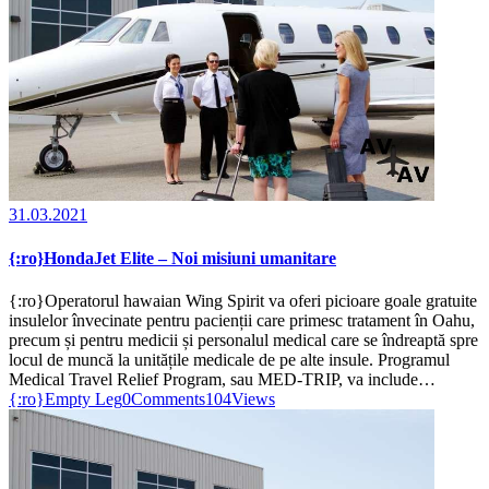
31.03.2021
{:ro}HondaJet Elite – Noi misiuni umanitare
{:ro}Operatorul hawaian Wing Spirit va oferi picioare goale gratuite
insulelor învecinate pentru pacienții care primesc tratament în Oahu,
precum și pentru medicii și personalul medical care se îndreaptă spre
locul de muncă la unitățile medicale de pe alte insule. Programul
Medical Travel Relief Program, sau MED-TRIP, va include…
{:ro}Empty Leg
0
Comments
104
Views