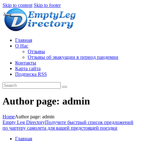
Узнать больше.
Хорошо, спасибо
Skip to content
Skip to footer
Главная
О Нас
Отзывы
Отзывы об эвакуации в период пандемии
Контакты
Карта сайта
Подписка RSS
Author page: admin
Home
Author page: admin
Empty Leg Directory
Получите быстрый список предложений
по чартеру самолета для вашей предстоящей поездки
Главная