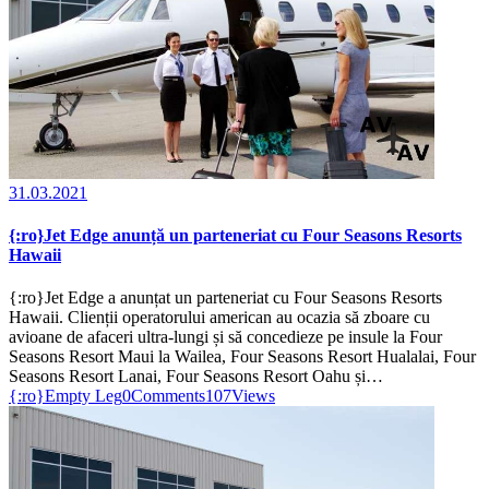
31.03.2021
{:ro}Jet Edge anunță un parteneriat cu Four Seasons Resorts
Hawaii
{:ro}Jet Edge a anunțat un parteneriat cu Four Seasons Resorts
Hawaii. Clienții operatorului american au ocazia să zboare cu
avioane de afaceri ultra-lungi și să concedieze pe insule la Four
Seasons Resort Maui la Wailea, Four Seasons Resort Hualalai, Four
Seasons Resort Lanai, Four Seasons Resort Oahu și…
{:ro}Empty Leg
0
Comments
107
Views