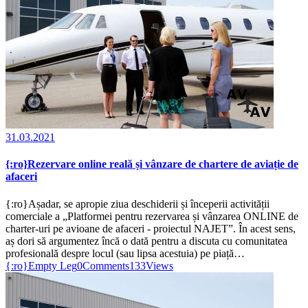
31.03.2021
{:ro}Rezervare online reală și vânzare de chartere de aviație de
afaceri
{:ro}Așadar, se apropie ziua deschiderii și începerii activității
comerciale a „Platformei pentru rezervarea și vânzarea ONLINE de
charter-uri pe avioane de afaceri - proiectul NAJET”. În acest sens,
aș dori să argumentez încă o dată pentru a discuta cu comunitatea
profesională despre locul (sau lipsa acestuia) pe piață…
{:ro}Empty Leg
0
Comments
133
Views