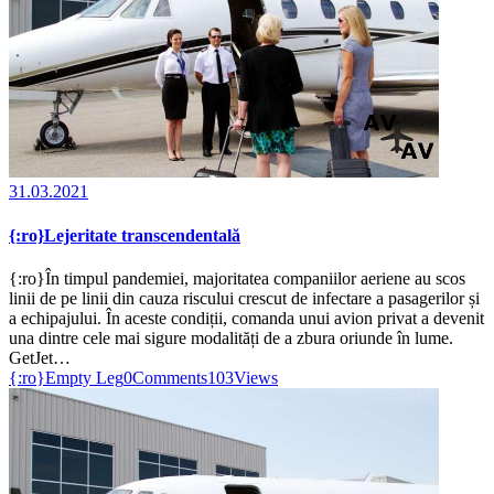
31.03.2021
{:ro}Lejeritate transcendentală
{:ro}În timpul pandemiei, majoritatea companiilor aeriene au scos
linii de pe linii din cauza riscului crescut de infectare a pasagerilor și
a echipajului. În aceste condiții, comanda unui avion privat a devenit
una dintre cele mai sigure modalități de a zbura oriunde în lume.
GetJet…
{:ro}Empty Leg
0
Comments
103
Views