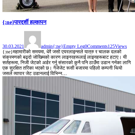
{:ne}पारदर्शी हल्कापन
30.03.2021
admin
{:ne}Empty Leg
0
Comments
125
Views
{:ne}महामारीको समयमा, धेरै जसो एयरलाइन्सले यात्रु र चालक दलको
संक्रमणको बढ्दो जोखिमको कारण लाइनरहरूलाई लाइनहरूबाट हटाए। यी
सर्तहरूमा, निजी जेटको अर्डर गर्नु संसारको कुनै पनि ठाउँमा उडान गर्नका लागि
एक सुरक्षित तरिका भएको छ। गेजेजेट रूसी बजारमा पहिलो कम्पनी थियो
जसले व्यापार जेट उडानलाई विभिन्न…