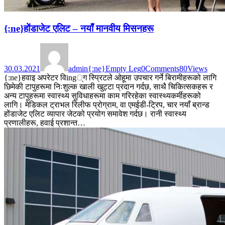
{:ne}होंडाजेट एलिट – नयाँ मानवीय मिसनहरू
30.03.2021
admin
{:ne}Empty Leg
0
Comments
80
Views
{:ne}हवाइ अपरेटर विing्ग स्प्रिटले ओहूमा उपचार गर्ने बिरामीहरूको लागि
छिमेकी टापुहरूमा निःशुल्क खाली खुट्टा प्रदान गर्दछ, साथै चिकित्सकहरू र
अन्य टापुहरूमा स्वास्थ्य सुविधाहरूमा काम गरिरहेका स्वास्थ्यकर्मीहरूको
लागि। मेडिकल ट्राभल रिलीफ प्रोग्राम, वा एमईडी-ट्रिप, चार नयाँ ब्रान्ड
होंडाजेट एलिट व्यापार जेटको प्रयोग समावेश गर्दछ। रानी स्वास्थ्य
प्रणालीहरू, हवाई प्रशान्त…