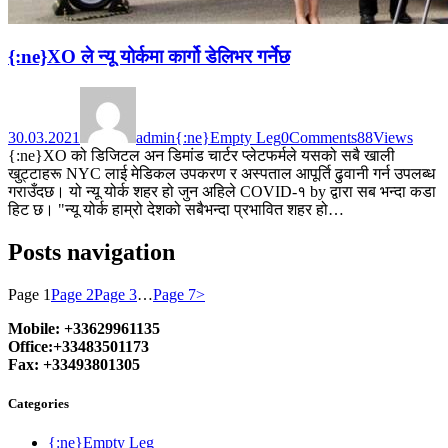
{:ne}XO ले न्यू योर्कमा कार्गो डेलिभर गर्नेछ
30.03.2021
admin
{:ne}Empty Leg
0
Comments
88
Views
{:ne}XO को डिजिटल अन डिमांड चार्टर प्लेटफर्मले यसको सबै खाली
खुट्टाहरू NYC लाई मेडिकल उपकरण र अस्पताल आपूर्ति ढुवानी गर्न उपलब्ध
गराउँदछ। यो न्यू योर्क शहर हो जुन अहिले COVID-१ by द्वारा सब भन्दा कडा
हिट छ। "न्यू योर्क हाम्रो देशको सबैभन्दा प्रभावित शहर हो…
Posts navigation
Page
1
Page
2
Page
3
…
Page
7
>
Mobile: +33629961135
Office:+33483501173
Fax: +33493801305
Categories
{:ne}Empty Leg