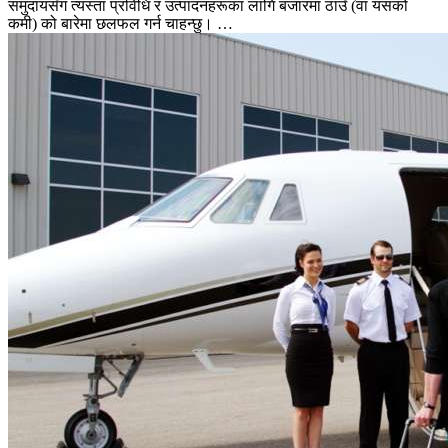
समुदायसँग त्यस्ता प्रविधि र उत्पादनहरूका लागि बजारमा ठाउँ (वा यसको
कमी) को बारेमा छलफल गर्न चाहन्छु। …