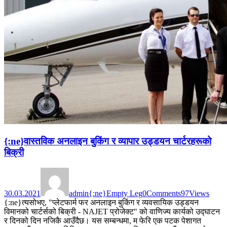
{:ne}वास्तविक अनलाइन बुकिंग र व्यापार उड्डयन चार्टरहरूको
बिक्री
30.03.2021
admin
{:ne}Empty Leg
0
Comments
97
Views
{:ne}त्यसोभए, "प्लेटफार्म फर अनलाइन बुकिंग र व्यवसायिक उड्डयन
विमानको चार्टर्सको बिक्री - NAJET प्रोजेक्ट" को वाणिज्य कार्यको उद्घाटन
र दिनको दिन नजिकै आउँदैछ। यस सम्बन्धमा, म फेरि एक पटक पेशागत