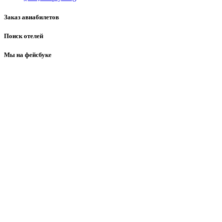
Заказ авиабилетов
Поиск отелей
Мы на фейсбуке