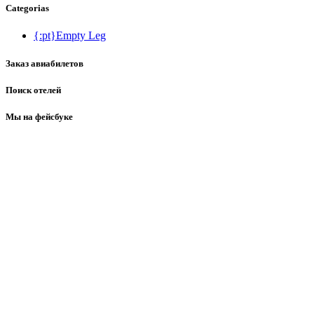
Categorias
{:pt}Empty Leg
Заказ авиабилетов
Поиск отелей
Мы на фейсбуке