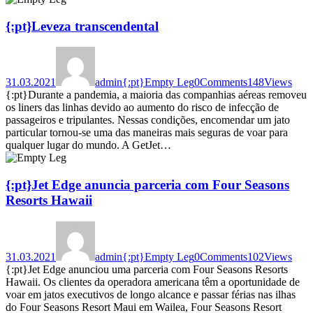
{:pt}Leveza transcendental
31.03.2021
admin
{:pt}Empty Leg
0
Comments
148
Views
{:pt}Durante a pandemia, a maioria das companhias aéreas removeu
os liners das linhas devido ao aumento do risco de infecção de
passageiros e tripulantes. Nessas condições, encomendar um jato
particular tornou-se uma das maneiras mais seguras de voar para
qualquer lugar do mundo. A GetJet…
{:pt}Jet Edge anuncia parceria com Four Seasons
Resorts Hawaii
31.03.2021
admin
{:pt}Empty Leg
0
Comments
102
Views
{:pt}Jet Edge anunciou uma parceria com Four Seasons Resorts
Hawaii. Os clientes da operadora americana têm a oportunidade de
voar em jatos executivos de longo alcance e passar férias nas ilhas
do Four Seasons Resort Maui em Wailea, Four Seasons Resort