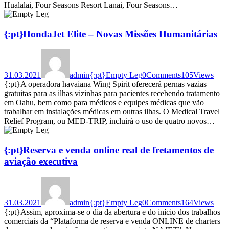
Hualalai, Four Seasons Resort Lanai, Four Seasons…
{:pt}HondaJet Elite – Novas Missões Humanitárias
31.03.2021
admin
{:pt}Empty Leg
0
Comments
105
Views
{:pt}A operadora havaiana Wing Spirit oferecerá pernas vazias
gratuitas para as ilhas vizinhas para pacientes recebendo tratamento
em Oahu, bem como para médicos e equipes médicas que vão
trabalhar em instalações médicas em outras ilhas. O Medical Travel
Relief Program, ou MED-TRIP, incluirá o uso de quatro novos…
{:pt}Reserva e venda online real de fretamentos de
aviação executiva
31.03.2021
admin
{:pt}Empty Leg
0
Comments
164
Views
{:pt}Assim, aproxima-se o dia da abertura e do início dos trabalhos
comerciais da “Plataforma de reserva e venda ONLINE de charters