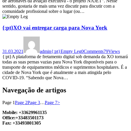
de aeronaves da aviação executiva - o projeto NAJET”. Nesse
sentido, gostaria de mais uma vez discutir para discutir com a
comunidade profissional sobre o lugar (ou…
{:pt}XO vai entregar carga para Nova York
31.03.2021
admin
{:pt}Empty Leg
0
Comments
79
Views
{:pt}A plataforma de fretamento digital sob demanda da XO tornará
todas as suas pernas vazias para Nova York disponíveis para o
transporte de equipamentos médicos e suprimentos hospitalares. É a
cidade de Nova York que é atualmente a mais atingida pelo
COVID-19. “Sabendo que Nova…
Navegação de artigos
Page
1
Page
2
Page
3
…
Page
7
>
Mobile: +33629961135
Office:+33483501173
Fax: +33493801305