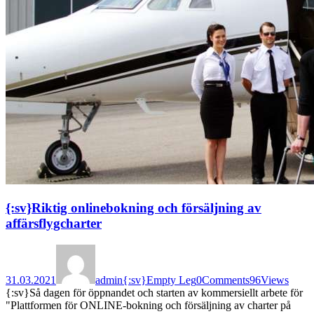
{:sv}Riktig onlinebokning och försäljning av
affärsflygcharter
31.03.2021
admin
{:sv}Empty Leg
0
Comments
96
Views
{:sv}Så dagen för öppnandet och starten av kommersiellt arbete för
"Plattformen för ONLINE-bokning och försäljning av charter på