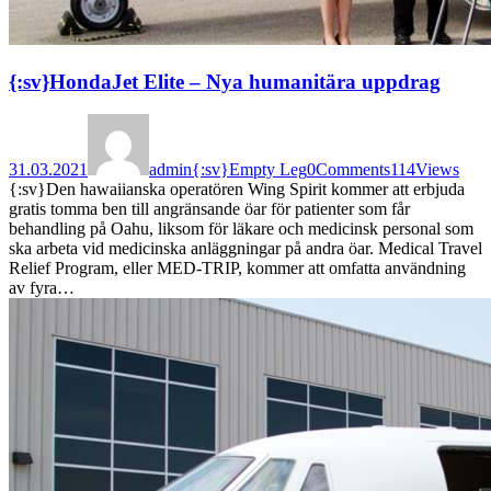
{:sv}HondaJet Elite – Nya humanitära uppdrag
31.03.2021
admin
{:sv}Empty Leg
0
Comments
114
Views
{:sv}Den hawaiianska operatören Wing Spirit kommer att erbjuda
gratis tomma ben till angränsande öar för patienter som får
behandling på Oahu, liksom för läkare och medicinsk personal som
ska arbeta vid medicinska anläggningar på andra öar. Medical Travel
Relief Program, eller MED-TRIP, kommer att omfatta användning
av fyra…