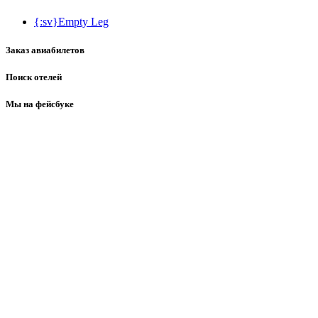
{:sv}Empty Leg
Заказ авиабилетов
Поиск отелей
Мы на фейсбуке