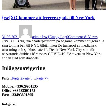
{:sv}XO kommer att leverera gods till New York
31.03.2021
admin
{:sv}Empty Leg
0
Comments
81
Views
{:sv}XO: s digitala charterplattform på begäran kommer att göra alla
sina tomma ben till NYC tillgängliga för transport av medicinsk
utrustning och sjukhusmaterial. Det är New York City som för
närvarande drabbas hårdast av COVID-19. "Att veta att New York
är den stad som drabbats…
Inläggsnavigering
Page
1
Page
2
Page
3
…
Page
7
>
Mobile: +33629961135
Office:+33483501173
Fax: +33493801305
Kategorier