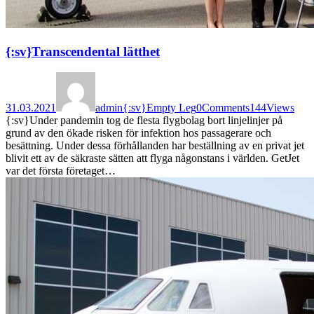
{:sv}Transcendental lätthet
31.03.2021
admin
{:sv}Empty Leg
0
Comments
144
Views
{:sv}Under pandemin tog de flesta flygbolag bort linjelinjer på
grund av den ökade risken för infektion hos passagerare och
besättning. Under dessa förhållanden har beställning av en privat jet
blivit ett av de säkraste sätten att flyga någonstans i världen. GetJet
var det första företaget…