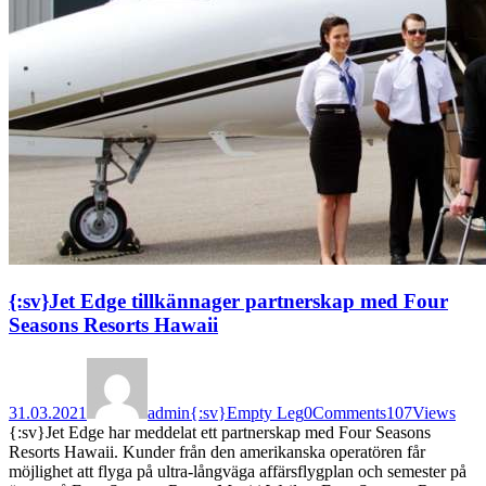
{:sv}Jet Edge tillkännager partnerskap med Four
Seasons Resorts Hawaii
31.03.2021
admin
{:sv}Empty Leg
0
Comments
107
Views
{:sv}Jet Edge har meddelat ett partnerskap med Four Seasons
Resorts Hawaii. Kunder från den amerikanska operatören får
möjlighet att flyga på ultra-långväga affärsflygplan och semester på