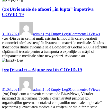
{:ro}Avioanele de afaceri „în lupta” împotriva
COVID-19
31.03.2021
admin
{:ro}Empty Leg
0
Comments
71
Views
{:ro}Din ce în ce mai mult, asistăm la modul în care operatorii
economici oferă asistență în livrarea de materiale medicale. NetJets a
donat două dintre avioanele sale Bombardier Global 6000 la sfârșitul
săptămânii trecute pentru a transporta o expediție de măști și
echipamente medicale către newyorkezi. Avioanele au…
{:ro}VistaJet – Ajutor real în COVID-19
31.03.2021
admin
{:ro}Empty Leg
0
Comments
64
Views
{:ro}După cum a devenit cunoscut de BizavNews, VistaJet
începând de săptămâna trecută a oferit gratuit piciorul gol
organizațiilor guvernamentale și companiilor medicale implicate în
repatrierea și evacuarea medicală a cetățenilor din diferite state.