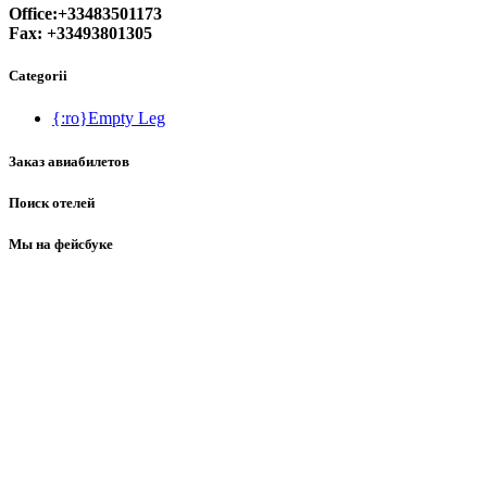
Office:+33483501173
Fax: +33493801305
Categorii
{:ro}Empty Leg
Заказ авиабилетов
Поиск отелей
Мы на фейсбуке