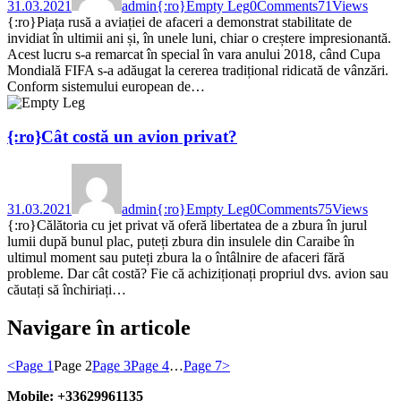
31.03.2021
admin
{:ro}Empty Leg
0
Comments
71
Views
{:ro}Piața rusă a aviației de afaceri a demonstrat stabilitate de
invidiat în ultimii ani și, în unele luni, chiar o creștere impresionantă.
Acest lucru s-a remarcat în special în vara anului 2018, când Cupa
Mondială FIFA s-a adăugat la cererea tradițional ridicată de vânzări.
Conform sistemului european de…
{:ro}Cât costă un avion privat?
31.03.2021
admin
{:ro}Empty Leg
0
Comments
75
Views
{:ro}Călătoria cu jet privat vă oferă libertatea de a zbura în jurul
lumii după bunul plac, puteți zbura din insulele din Caraibe în
ultimul moment sau puteți zbura la o întâlnire de afaceri fără
probleme. Dar cât costă? Fie că achiziționați propriul dvs. avion sau
căutați să închiriați…
Navigare în articole
<
Page
1
Page
2
Page
3
Page
4
…
Page
7
>
Mobile: +33629961135