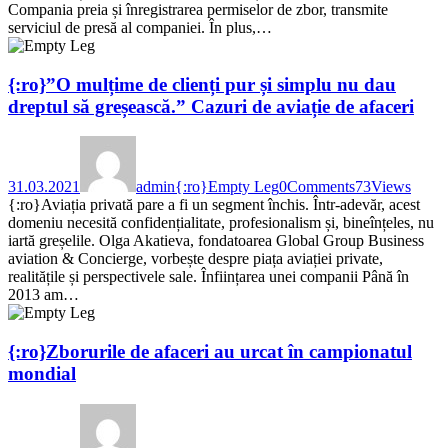
Compania preia și înregistrarea permiselor de zbor, transmite
serviciul de presă al companiei. În plus,…
{:ro}”O mulțime de clienți pur și simplu nu dau
dreptul să greșească.” Cazuri de aviație de afaceri
31.03.2021
admin
{:ro}Empty Leg
0
Comments
73
Views
{:ro}Aviația privată pare a fi un segment închis. Într-adevăr, acest
domeniu necesită confidențialitate, profesionalism și, bineînțeles, nu
iartă greșelile. Olga Akatieva, fondatoarea Global Group Business
aviation & Concierge, vorbește despre piața aviației private,
realitățile și perspectivele sale. Înființarea unei companii Până în
2013 am…
{:ro}Zborurile de afaceri au urcat în campionatul
mondial